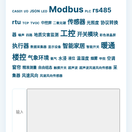
Modbus
rs485
JSON
CAS01
I/O
LED
PLC
rtu
传感器
协议转换
光照度
中控屏
TCP
TVOC
二氧化碳
工控
开关模块
器
地质灾害监测
噪声
四路
彩色液晶屏
暖通
智能家居
执行器
数据采集器
显示设备
智能开关
楼控
气象环境
水浸
温湿度
空调
液位
烟雾
氨气
甲烷
窗帘
采
精准测量
自由组态
触摸开关
超声波
超声波风速风向传感器
集器
风速风向
风速风向传感器