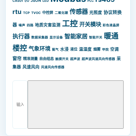
JSON
CAS01
I/O
LED
PLC
rtu
传感器
协议转换
光照度
中控屏
TCP
TVOC
二氧化碳
工控
开关模块
器
地质灾害监测
噪声
四路
彩色液晶屏
暖通
智能家居
执行器
数据采集器
显示设备
智能开关
楼控
气象环境
水浸
温湿度
空调
液位
烟雾
氨气
甲烷
窗帘
采
精准测量
自由组态
触摸开关
超声波
超声波风速风向传感器
集器
风速风向
风速风向传感器