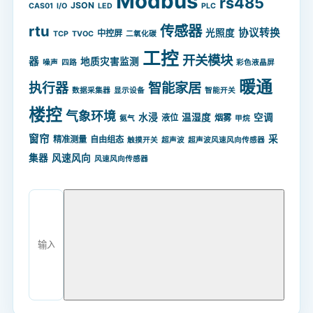
Modbus
rs485
JSON
CAS01
I/O
LED
PLC
rtu
传感器
协议转换
光照度
中控屏
TCP
TVOC
二氧化碳
工控
开关模块
器
地质灾害监测
噪声
四路
彩色液晶屏
暖通
智能家居
执行器
数据采集器
显示设备
智能开关
楼控
气象环境
水浸
温湿度
空调
液位
烟雾
氨气
甲烷
窗帘
采
精准测量
自由组态
触摸开关
超声波
超声波风速风向传感器
集器
风速风向
风速风向传感器