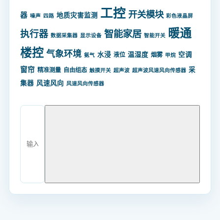
工控
开关模块
器
地质灾害监测
噪声
四路
彩色液晶屏
暖通
智能家居
执行器
数据采集器
显示设备
智能开关
楼控
气象环境
水浸
温湿度
空调
液位
烟雾
氨气
甲烷
窗帘
采
精准测量
自由组态
触摸开关
超声波
超声波风速风向传感器
集器
风速风向
风速风向传感器