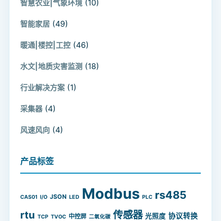
(10)
智慧农业|气象环境
(49)
智能家居
(46)
暖通|楼控|工控
(18)
水文|地质灾害监测
(1)
行业解决方案
(4)
采集器
(4)
风速风向
产品标签
Modbus
rs485
JSON
CAS01
I/O
LED
PLC
rtu
传感器
协议转换
光照度
中控屏
TCP
TVOC
二氧化碳