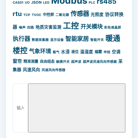
Modbus
rs485
JSON
CAS01
I/O
LED
PLC
rtu
传感器
协议转换
光照度
中控屏
TCP
TVOC
二氧化碳
工控
开关模块
器
地质灾害监测
噪声
四路
彩色液晶屏
暖通
智能家居
执行器
数据采集器
显示设备
智能开关
楼控
气象环境
水浸
温湿度
空调
液位
烟雾
氨气
甲烷
窗帘
采
精准测量
自由组态
触摸开关
超声波
超声波风速风向传感器
集器
风速风向
风速风向传感器