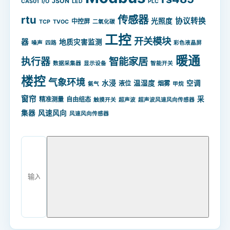
JSON
CAS01
I/O
LED
PLC
rtu
传感器
协议转换
光照度
中控屏
TCP
TVOC
二氧化碳
工控
开关模块
器
地质灾害监测
噪声
四路
彩色液晶屏
暖通
智能家居
执行器
数据采集器
显示设备
智能开关
楼控
气象环境
水浸
温湿度
空调
液位
烟雾
氨气
甲烷
窗帘
采
精准测量
自由组态
触摸开关
超声波
超声波风速风向传感器
集器
风速风向
风速风向传感器