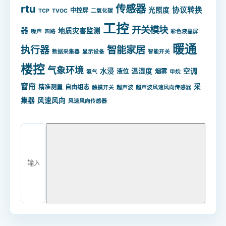
rtu
传感器
协议转换
光照度
中控屏
TCP
TVOC
二氧化碳
工控
开关模块
器
地质灾害监测
噪声
四路
彩色液晶屏
暖通
智能家居
执行器
数据采集器
显示设备
智能开关
楼控
气象环境
水浸
温湿度
空调
液位
烟雾
氨气
甲烷
窗帘
采
精准测量
自由组态
触摸开关
超声波
超声波风速风向传感器
集器
风速风向
风速风向传感器