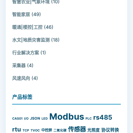
(10)
智慧农业|气象环境
(49)
智能家居
(46)
暖通|楼控|工控
(18)
水文|地质灾害监测
(1)
行业解决方案
(4)
采集器
(4)
风速风向
产品标签
Modbus
rs485
JSON
CAS01
I/O
LED
PLC
rtu
传感器
协议转换
光照度
中控屏
TCP
TVOC
二氧化碳