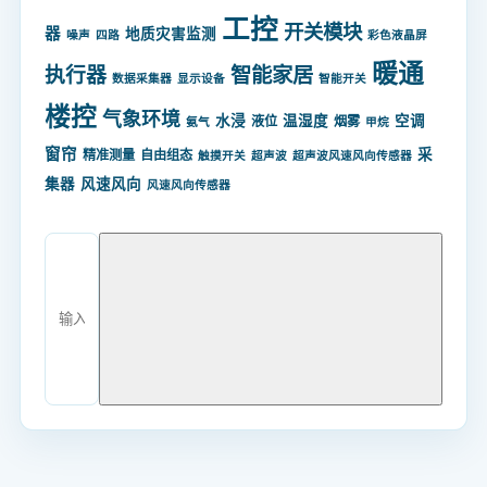
工控
开关模块
器
地质灾害监测
噪声
四路
彩色液晶屏
暖通
智能家居
执行器
数据采集器
显示设备
智能开关
楼控
气象环境
水浸
温湿度
空调
液位
烟雾
氨气
甲烷
窗帘
采
精准测量
自由组态
触摸开关
超声波
超声波风速风向传感器
集器
风速风向
风速风向传感器