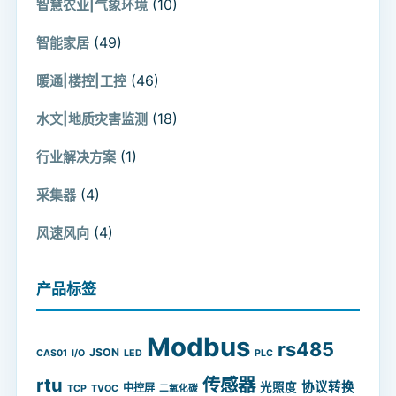
(10)
智慧农业|气象环境
(49)
智能家居
(46)
暖通|楼控|工控
(18)
水文|地质灾害监测
(1)
行业解决方案
(4)
采集器
(4)
风速风向
产品标签
Modbus
rs485
JSON
CAS01
I/O
LED
PLC
rtu
传感器
协议转换
光照度
中控屏
TCP
TVOC
二氧化碳