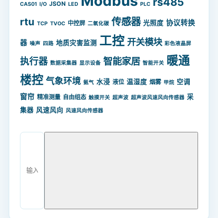
Modbus
rs485
JSON
CAS01
I/O
LED
PLC
rtu
传感器
协议转换
光照度
中控屏
TCP
TVOC
二氧化碳
工控
开关模块
器
地质灾害监测
噪声
四路
彩色液晶屏
暖通
智能家居
执行器
数据采集器
显示设备
智能开关
楼控
气象环境
水浸
温湿度
空调
液位
烟雾
氨气
甲烷
窗帘
采
精准测量
自由组态
触摸开关
超声波
超声波风速风向传感器
集器
风速风向
风速风向传感器