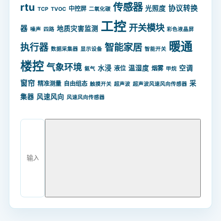
rtu
传感器
协议转换
光照度
中控屏
TCP
TVOC
二氧化碳
工控
开关模块
器
地质灾害监测
噪声
四路
彩色液晶屏
暖通
智能家居
执行器
数据采集器
显示设备
智能开关
楼控
气象环境
水浸
温湿度
空调
液位
烟雾
氨气
甲烷
窗帘
采
精准测量
自由组态
触摸开关
超声波
超声波风速风向传感器
集器
风速风向
风速风向传感器