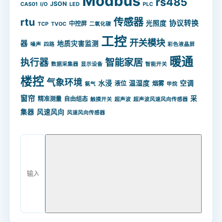
Modbus
rs485
JSON
CAS01
I/O
LED
PLC
rtu
传感器
协议转换
光照度
中控屏
TCP
TVOC
二氧化碳
工控
开关模块
器
地质灾害监测
噪声
四路
彩色液晶屏
暖通
智能家居
执行器
数据采集器
显示设备
智能开关
楼控
气象环境
水浸
温湿度
空调
液位
烟雾
氨气
甲烷
窗帘
采
精准测量
自由组态
触摸开关
超声波
超声波风速风向传感器
集器
风速风向
风速风向传感器