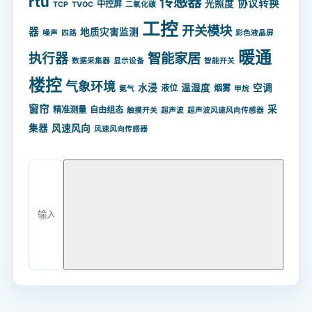
rtu
传感器
协议转换
光照度
中控屏
TCP
TVOC
二氧化碳
工控
开关模块
器
地质灾害监测
噪声
四路
彩色液晶屏
暖通
智能家居
执行器
数据采集器
显示设备
智能开关
楼控
气象环境
水浸
温湿度
空调
液位
烟雾
氨气
甲烷
窗帘
采
精准测量
自由组态
触摸开关
超声波
超声波风速风向传感器
集器
风速风向
风速风向传感器