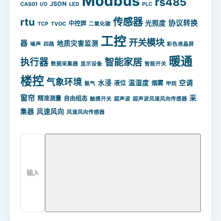
Modbus
rs485
JSON
CAS01
I/O
LED
PLC
rtu
传感器
协议转换
光照度
中控屏
TCP
TVOC
二氧化碳
工控
开关模块
器
地质灾害监测
噪声
四路
彩色液晶屏
暖通
智能家居
执行器
数据采集器
显示设备
智能开关
楼控
气象环境
水浸
温湿度
空调
液位
烟雾
氨气
甲烷
窗帘
采
精准测量
自由组态
触摸开关
超声波
超声波风速风向传感器
集器
风速风向
风速风向传感器