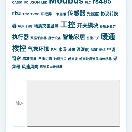
Modbus
rs485
JSON
CAS01
I/O
LED
PLC
rtu
传感器
协议转换
光照度
中控屏
TCP
TVOC
二氧化碳
工控
开关模块
器
地质灾害监测
噪声
四路
彩色液晶屏
暖通
智能家居
执行器
数据采集器
显示设备
智能开关
楼控
气象环境
水浸
温湿度
空调
液位
烟雾
氨气
甲烷
窗帘
采
精准测量
自由组态
触摸开关
超声波
超声波风速风向传感器
集器
风速风向
风速风向传感器