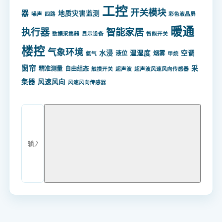
工控
开关模块
器
地质灾害监测
噪声
四路
彩色液晶屏
暖通
智能家居
执行器
数据采集器
显示设备
智能开关
楼控
气象环境
水浸
温湿度
空调
液位
烟雾
氨气
甲烷
窗帘
采
精准测量
自由组态
触摸开关
超声波
超声波风速风向传感器
集器
风速风向
风速风向传感器