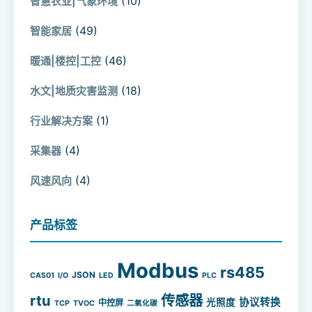
(10)
智慧农业|气象环境
(49)
智能家居
(46)
暖通|楼控|工控
(18)
水文|地质灾害监测
(1)
行业解决方案
(4)
采集器
(4)
风速风向
产品标签
Modbus
rs485
JSON
CAS01
I/O
LED
PLC
rtu
传感器
协议转换
光照度
中控屏
TCP
TVOC
二氧化碳