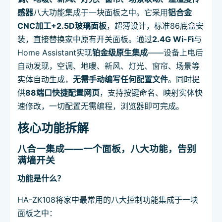
感器
八大功能集成于一块面板之中。它采用
铝合金
CNC加工+2.5D玻璃面板
，超薄设计，标准86底盒安
装，直接替换家中原有开关面板。通过
2.4G Wi-Fi
与
Home Assistant实现
铂金级原生集成
——设备上电后
自动发现，空调、地暖、新风、灯光、窗帘、场景等
实体自动生成，
无需手动编写任何配置文件
。同时提
供
88端口快捷配置网页
，支持按键命名、映射实体快
速修改，一切配置无需编程，浏览器即可完成。
核心功能拆解
八合一集成——一个面板，八大功能，告别
满墙开关
功能是什么？
HA-ZK108将家中最常用的八大控制功能集成于一块
面板之中：