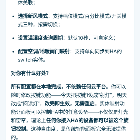
体关联；
选择新风模式
：支持档位模式/百分比模式/开关模
式三种，按需切换；
设置温湿度查询周期
：默认10秒，可自定义；
配置空调/地暖阀门映射
：支持单向同步到HA的
switch实体。
对你有什么好处？
所有配置都在本地完成，不依赖任何云平台
。你可以
随时修改按键功能——今天把按键1设成“射灯”，明天
改成“阅读灯”，
改完即生效，无需重启
。实体映射功
能让面板可以控制HA中的任意设备——不仅仅是灯光
和窗帘，理论上
任何你接入HA的设备都可以被这个旋
钮控制
。这种自由度，是传统智能面板完全无法提供
的。