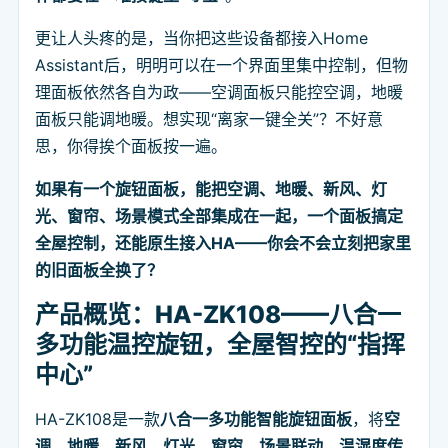
更让人头疼的是，当你把这些设备都接入Home
Assistant后，明明可以在一个界面里集中控制，但物
理面板依然各自为政——空调面板只能控空调，地暖
面板只能调地暖。想实现“离家一键全关”？不好意
思，你得挨个面板按一遍。
如果有一个旋钮面板，能把空调、地暖、新风、灯
光、窗帘、场景模式全部集成在一起，一个面板搞定
全屋控制，还能原生接入HA——你会不会立刻把家里
的旧面板全换了？
产品概览：HA-ZK108——八合一
多功能温控旋钮，全屋智控的“指挥
中心”
HA-ZK108是一款
八合一多功能智能旋钮面板
，将
空
调、地暖、新风、灯光、窗帘、场景联动、温湿度传