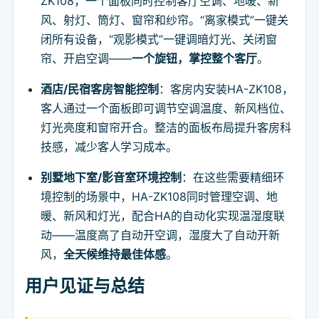
ZK108，一个面板同时控制客厅空调、地暖、新
风、射灯、筒灯、窗帘和纱帘。“离家模式”一键关
闭所有设备，“观影模式”一键调暗灯光、关闭窗
帘、开启空调——
一个旋钮，掌控整个客厅
。
酒店/民宿客房智能控制
：客房内安装HA-ZK108，
客人通过一个面板即可调节空调温度、新风档位、
灯光亮度和窗帘开合。整洁的面板布局提升客房科
技感，减少客人学习成本。
别墅地下室/影音室环境控制
：在这些需要精细环
境控制的场景中，HA-ZK108同时管理空调、地
暖、新风和灯光，配合HA的自动化实现温湿度联
动——温度高了自动开空调，湿度大了自动开新
风，
全天候维持最佳体感
。
用户见证与总结