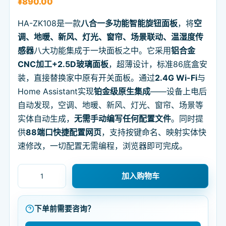
¥
890.00
HA-ZK108是一款
八合一多功能智能旋钮面板
，将
空
调、地暖、新风、灯光、窗帘、场景联动、温湿度传
感器
八大功能集成于一块面板之中。它采用
铝合金
CNC加工+2.5D玻璃面板
，超薄设计，标准86底盒安
装，直接替换家中原有开关面板。通过
2.4G Wi-Fi
与
Home Assistant实现
铂金级原生集成
——设备上电后
自动发现，空调、地暖、新风、灯光、窗帘、场景等
实体自动生成，
无需手动编写任何配置文件
。同时提
供
88端口快捷配置网页
，支持按键命名、映射实体快
速修改，一切配置无需编程，浏览器即可完成。
Home Assistant多功能旋钮：一个面板搞定全屋空调/地暖
加入购物车
下单前需要咨询？