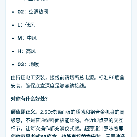
02
：空调热阀
L
：低风
M
：中风
H
：高风
03
：地暖
由持证电工安装，接线前请切断总电源。标准86底盒
安装，确保底盒深度足够容纳接线。
对你有什么好处？
颜值即正义
。2.5D玻璃面板的质感和铝合金机身的高
级感，不是普通塑料面板能比的。靠近即点亮的交互
细节，让每次操作都充满仪式感。超薄设计意味着
即
使你家是老式86底盒，也能直接替换安装，无需改造