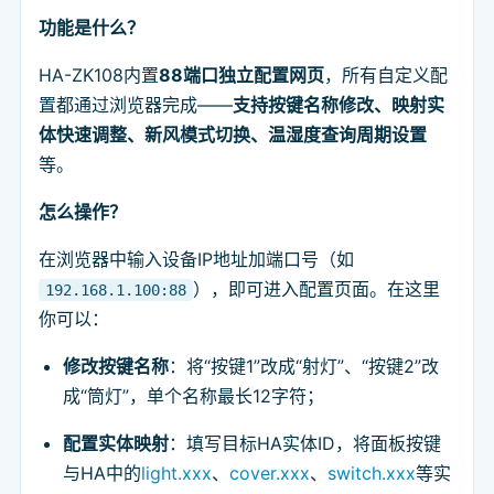
功能是什么？
HA-ZK108内置
88端口独立配置网页
，所有自定义配
置都通过浏览器完成——
支持按键名称修改、映射实
体快速调整、新风模式切换、温湿度查询周期设置
等。
怎么操作？
在浏览器中输入设备IP地址加端口号（如
），即可进入配置页面。在这里
192.168.1.100:88
你可以：
修改按键名称
：将“按键1”改成“射灯”、“按键2”改
成“筒灯”，单个名称最长12字符；
配置实体映射
：填写目标HA实体ID，将面板按键
与HA中的
light.xxx
、
cover.xxx
、
switch.xxx
等实