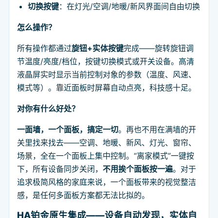
切换按键
：在灯光/空调/地暖/新风界面间自由切换
怎么操作？
所有操作都通过
旋钮+实体按键
完成——旋转旋钮调
节温度/亮度/档位，按键切换模式或开关设备。高清
液晶屏实时显示当前控制对象的参数（温度、风速、
模式等）。靠近面板时屏幕自动点亮，科技感十足。
对你有什么好处？
一面墙，一个面板，搞定一切
。再也不用在满墙的开
关里找来找去——空调、地暖、新风、灯光、窗帘、
场景，全在一个面板上集中控制。“离家模式”一键按
下，所有设备同步关闭，
不用挨个面板按一遍
。对于
追求极简风格的家庭来说，一个面板带来的视觉整洁
感，是任何多面板方案都无法比拟的。
HA铂金原生集成——设备自动发现，实体自