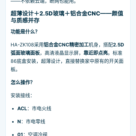
——不依赖云端，断网也能用。
超薄设计＋2.5D玻璃＋铝合金CNC——颜值
与质感并存
功能是什么？
HA-ZK108采用
铝合金CNC精密加工
机身，搭配
2.5D
弧面玻璃面板
，高清液晶显示屏，
靠近即点亮
。标准
86底盒安装，超薄设计，直接替换家中原有的开关面
板。
怎么操作？
安装接线：
ACL
：市电火线
N
：市电零线
01
：空调冷阀