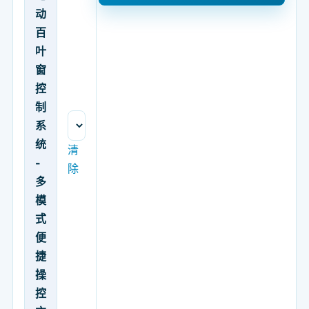
动
百
叶
窗
控
制
系
统
清
-
除
多
模
式
便
捷
操
控