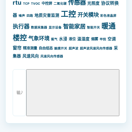
rtu
传感器
协议转换
光照度
中控屏
TCP
TVOC
二氧化碳
工控
开关模块
器
地质灾害监测
噪声
四路
彩色液晶屏
暖通
智能家居
执行器
数据采集器
显示设备
智能开关
楼控
气象环境
水浸
温湿度
空调
液位
烟雾
氨气
甲烷
窗帘
采
精准测量
自由组态
触摸开关
超声波
超声波风速风向传感器
集器
风速风向
风速风向传感器