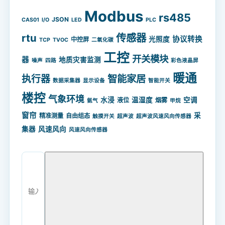
Modbus
rs485
JSON
CAS01
I/O
LED
PLC
rtu
传感器
协议转换
光照度
中控屏
TCP
TVOC
二氧化碳
工控
开关模块
器
地质灾害监测
噪声
四路
彩色液晶屏
暖通
智能家居
执行器
数据采集器
显示设备
智能开关
楼控
气象环境
水浸
温湿度
空调
液位
烟雾
氨气
甲烷
窗帘
采
精准测量
自由组态
触摸开关
超声波
超声波风速风向传感器
集器
风速风向
风速风向传感器