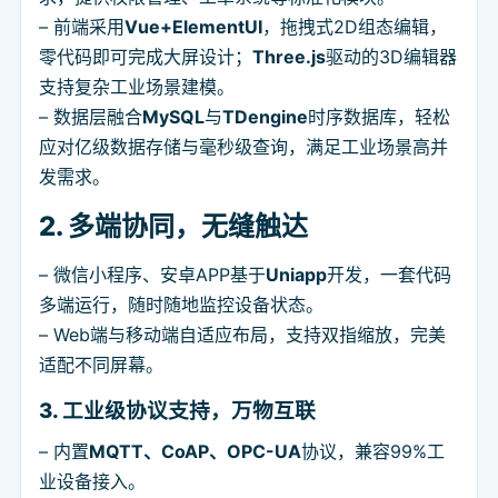
– 前端采用
Vue+ElementUI
，拖拽式2D组态编辑，
零代码即可完成大屏设计；
Three.js
驱动的3D编辑器
支持复杂工业场景建模。
– 数据层融合
MySQL
与
TDengine
时序数据库，轻松
应对亿级数据存储与毫秒级查询，满足工业场景高并
发需求。
2. 多端协同，无缝触达
– 微信小程序、安卓APP基于
Uniapp
开发，一套代码
多端运行，随时随地监控设备状态。
– Web端与移动端自适应布局，支持双指缩放，完美
适配不同屏幕。
3. 工业级协议支持，万物互联
– 内置
MQTT、CoAP、OPC-UA
协议，兼容99%工
业设备接入。