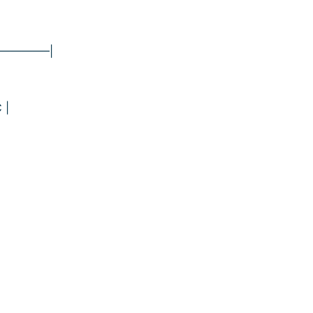
————–|
 |