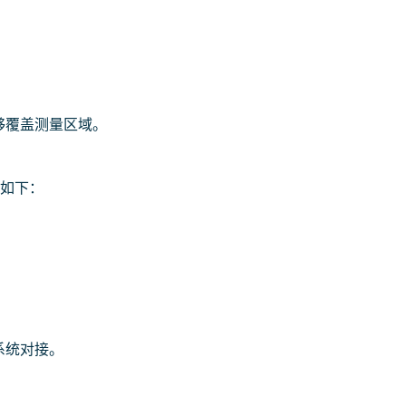
够覆盖测量区域。
数如下：
系统对接。