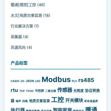
(46)
暖通|楼控|工控
(18)
水文|地质灾害监测
(1)
行业解决方案
(4)
采集器
(4)
风速风向
产品标签
Modbus
rs485
JSON
CAS01
I/O
LED
PLC
rtu
传感器
协议转换
光照度
中控屏
TCP
TVOC
二氧化碳
工控
开关模块
器
地质灾害监测
噪声
四路
彩色液晶屏
暖通
智能家居
执行器