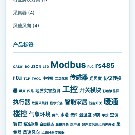
(4)
采集器
(4)
风速风向
产品标签
Modbus
rs485
JSON
CAS01
I/O
LED
PLC
rtu
传感器
协议转换
光照度
中控屏
TCP
TVOC
二氧化碳
工控
开关模块
器
地质灾害监测
噪声
四路
彩色液晶屏
暖通
智能家居
执行器
数据采集器
显示设备
智能开关
楼控
气象环境
水浸
温湿度
空调
液位
烟雾
氨气
甲烷
窗帘
采
精准测量
自由组态
触摸开关
超声波
超声波风速风向传感器
集器
风速风向
风速风向传感器